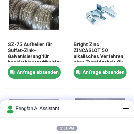
Über uns
Werksbesichtigung
SZ-75 Aufheller für
Bright Zinc
Sulfat-Zink-
ZINCASLOT 50
Qualitätskontrolle
Galvanisierung für
alkalisches Verfahren
hochkohlenstoffhaltigen
ohne Zyanidgehalt für
Stahldraht
die Verkleidung von
Anfrage absenden
Anfrage absenden
Kontakt
Racks und Fässern
Nachrichten
Fengfan AI Assistant
Angebot anfordern
1:31 PM
Chemikalien zur Verzinkung