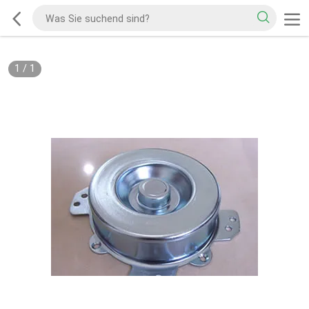
1
/
1