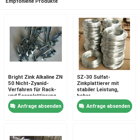
Empfohlene Produkte
Bright Zink Alkaline ZN
SZ-30 Sulfat-
50 Nicht-Zyanid-
Zinkplattierer mit
Verfahren für Rack-
stabiler Leistung,
und Fassplattierung
hoher
Zu Hause
mit ausgezeichneter
Stromwirksamkeit
Anfrage absenden
Anfrage absenden
Metallverteilung und
hoher
Produkte
Kathodenstromdichte
Videos