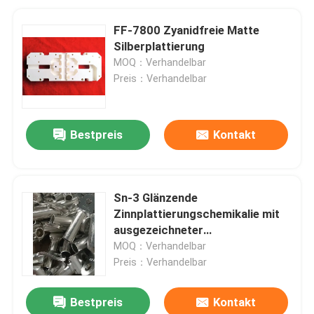
FF-7800 Zyanidfreie Matte
Silberplattierung
MOQ：Verhandelbar
Preis：Verhandelbar
Bestpreis
Kontakt
Sn-3 Glänzende
Zinnplattierungschemikalie mit
ausgezeichneter
Einebnungsfähigkeit, breitem
MOQ：Verhandelbar
Plattierungsbereich und hoher
Preis：Verhandelbar
Stromausbeute
Bestpreis
Kontakt