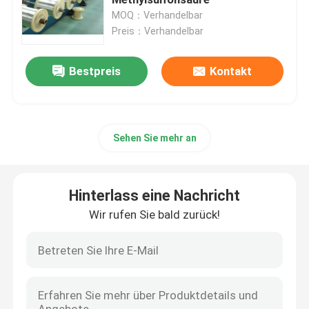
MOQ：Verhandelbar
Preis：Verhandelbar
Chemikalien zur Kupferbeschichtung
Bestpreis
Kontakt
Chemikalien zur Nickelbeschichtung
Chemikalien zur Verchromung
Sehen Sie mehr an
Galvanik-Chemikalien
Hinterlass eine Nachricht
Chemische Zwischenprodukte
Wir rufen Sie bald zurück!
Chemikalien zur Vorbehandlung von Metallen
Chemikalien für die Nachbehandlung