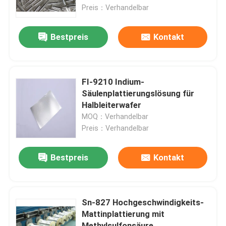
Preis：Verhandelbar
Über uns
Bestpreis
Kontakt
Werksbesichtigung
FI-9210 Indium-
Qualitätskontrolle
Säulenplattierungslösung für
Halbleiterwafer
MOQ：Verhandelbar
Kontakt
Preis：Verhandelbar
Nachrichten
Bestpreis
Kontakt
Angebot anfordern
Sn-827 Hochgeschwindigkeits-
Mattinplattierung mit
Chemikalien zur Verzinkung
Methylsulfonsäure