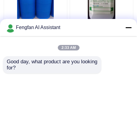
IME Wasserhaltige
Schmierung und
Fengfan AI Assistant
kationische Polymere
Schutz Nmp-6618s
Elektroplattierung
Galvanikchemikalien
Chemikalien Heller
2:33 AM
gelbe Flüssigkeit
Bestpreis
Bestpreis
Good day, what product are you looking 
for?
Kontakt
Kontakt
Sehen Sie mehr an
Startseite
Über uns
Kontakt
Desktop Site
Sitemap
Datenschutzrichtlinie