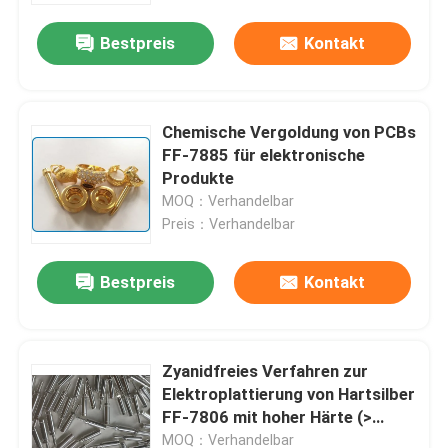
Bestpreis
Kontakt
Chemische Vergoldung von PCBs
FF-7885 für elektronische
Produkte
MOQ：Verhandelbar
Preis：Verhandelbar
Bestpreis
Kontakt
Zu Hause
Zyanidfreies Verfahren zur
Produkte
Elektroplattierung von Hartsilber
FF-7806 mit hoher Härte (>
120Hv)
Videos
MOQ：Verhandelbar