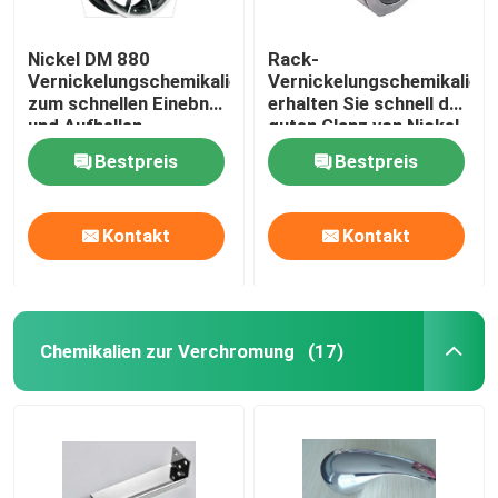
Nickel DM 880
Rack-
Vernickelungschemikalien
Vernickelungschemikalien,
zum schnellen Einebnen
erhalten Sie schnell den
und Aufhellen
guten Glanz von Nickel
MAX 870
Bestpreis
Bestpreis
Kontakt
Kontakt
Chemikalien zur Verchromung
(17)