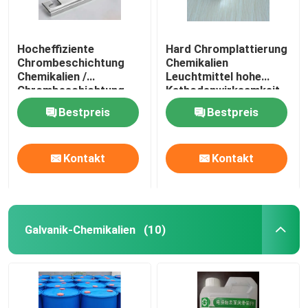
Hocheffiziente
Hard Chromplattierung
Chrombeschichtung
Chemikalien
Chemikalien /
Leuchtmittel hohe
Chrombeschichtung
Kathodenwirksamkeit
Zusatzstoff WR-1
KCR-25
Bestpreis
Bestpreis
Kontakt
Kontakt
Galvanik-Chemikalien
(10)