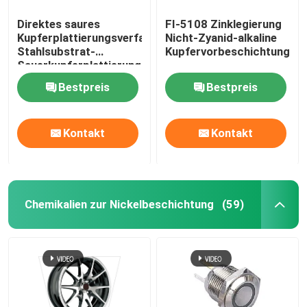
Direktes saures
FI-5108 Zinklegierung
Kupferplattierungsverfahren;
Nicht-Zyanid-alkaline
Stahlsubstrat-
Kupfervorbeschichtung
Sauerkupferplattierungslösung
Glanzkupferplattierung;
Bestpreis
Bestpreis
FI-ZL001
Kontakt
Kontakt
Chemikalien zur Nickelbeschichtung
(59)