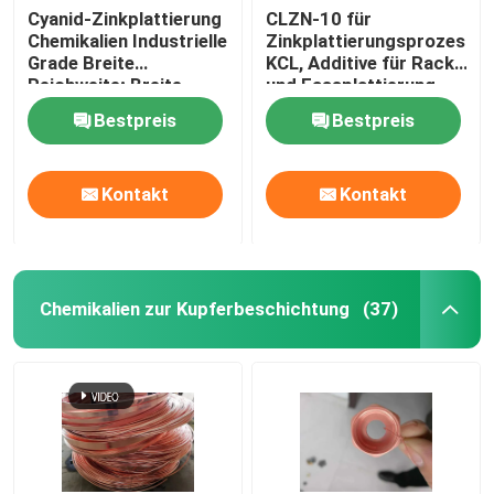
Cyanid-Zinkplattierung
CLZN-10 für
Chemikalien Industrielle
Zinkplattierungsprozess
Feinchemikalien
Grade Breite
KCL, Additive für Rack-
Reichweite; Breite
und Fassplattierung
Reichweite; JZ-2
Chemikalien zur Legierungsbeschichtung
Bestpreis
Bestpreis
Neue Energiechemikalien
Kontakt
Kontakt
Chemikalien zur Kupferbeschichtung
(37)