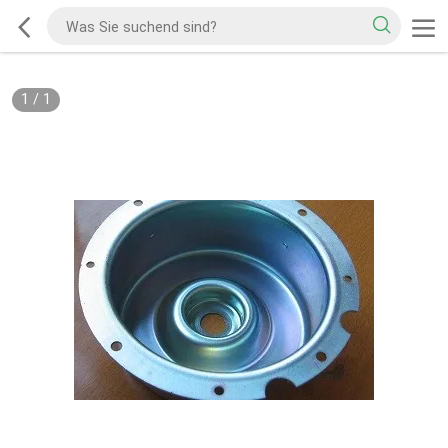
1
/
1