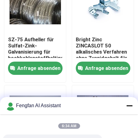
Über uns
Werksbesichtigung
SZ-75 Aufheller für
Bright Zinc
Sulfat-Zink-
ZINCASLOT 50
Galvanisierung für
alkalisches Verfahren
Qualitätskontrolle
hochkohlenstoffhaltigen
ohne Zyanidgehalt für
Stahldraht
die Verkleidung von
Anfrage absenden
Anfrage absenden
Racks und Fässern
Kontakt
Nachrichten
Fengfan AI Assistant
Angebot anfordern
6:34 AM
Chemikalien zur Verzinkung