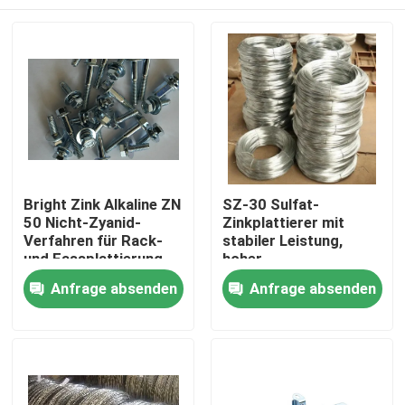
Bright Zink Alkaline ZN
SZ-30 Sulfat-
50 Nicht-Zyanid-
Zinkplattierer mit
Verfahren für Rack-
stabiler Leistung,
und Fassplattierung
hoher
mit ausgezeichneter
Stromwirksamkeit
Zu Hause
Anfrage absenden
Anfrage absenden
Metallverteilung und
hoher
Kathodenstromdichte
Produkte
Videos