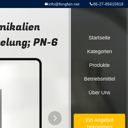
info@fengfan.net
86-27-85615818
mikalien
elung; PN-6
Startseite
Kategorien
Produkte
Betriebsmittel
Über Uns
Ein Angebot
bekommen