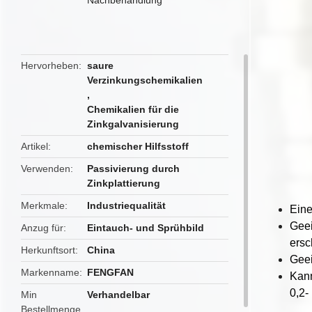
butto
Hervorheben
saure
Verzinkungschemikalien
,
Chemikalien für die
Zinkgalvanisierung
Artikel
chemischer Hilfsstoff
Verwenden
Passivierung durch
Zinkplattierung
Merkmale
Industriequalität
Eine
Geei
Anzug für
Eintauch- und Sprühbild
ersc
Herkunftsort
China
Geei
Markenname
FENGFAN
Kann
0,2-
Min
Verhandelbar
Bestellmenge