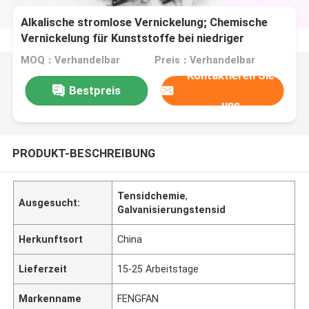
Alkalische stromlose Vernickelung; Chemische
Vernickelung für Kunststoffe bei niedriger
Temperatur; FI-E300
MOQ：Verhandelbar
Preis：Verhandelbar
Kontaktieren Sie
Bestpreis
uns
PRODUKT-BESCHREIBUNG
Tensidchemie
,
Ausgesucht:
Galvanisierungstensid
Herkunftsort
China
Lieferzeit
15-25 Arbeitstage
Markenname
FENGFAN