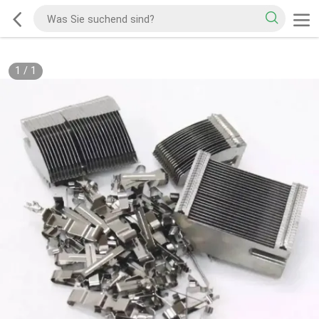
1
/
1