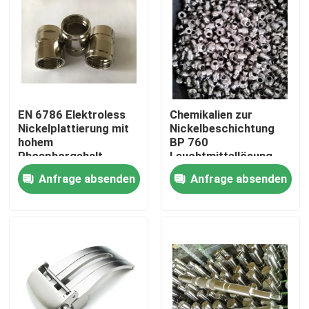
EN 6786 Elektroless
Chemikalien zur
Nickelplattierung mit
Nickelbeschichtung
hohem
BP 760
Phosphorgehalt
Leuchtmittellösung
mit
Anfrage absenden
Anfrage absenden
Niedrigspannungsschicht
Zu Hause
Produkte
Videos