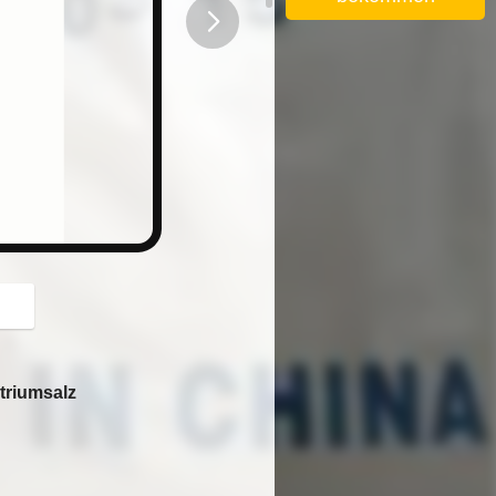
button
triumsalz