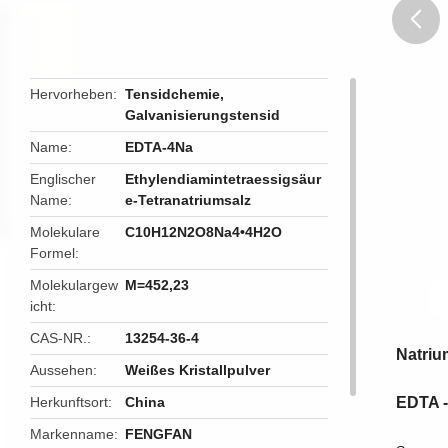
butto
Hervorheben
Tensidchemie
,
Galvanisierungstensid
Name
EDTA-4Na
Englischer
Ethylendiamintetraessigsäur
Name
e-Tetranatriumsalz
Molekulare
C10H12N2O8Na4•4H2O
Formel
Molekulargew
M=452,23
icht
CAS-NR.
13254-36-4
Natriu
Aussehen
Weißes Kristallpulver
Herkunftsort
China
EDTA -
Markenname
FENGFAN