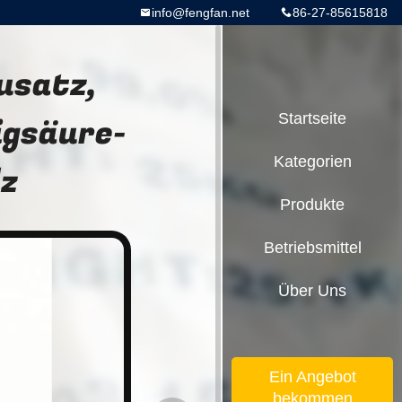
info@fengfan.net
86-27-85615818
usatz,
igsäure-
Startseite
Kategorien
z
Produkte
Betriebsmittel
Über Uns
Ein Angebot
bekommen