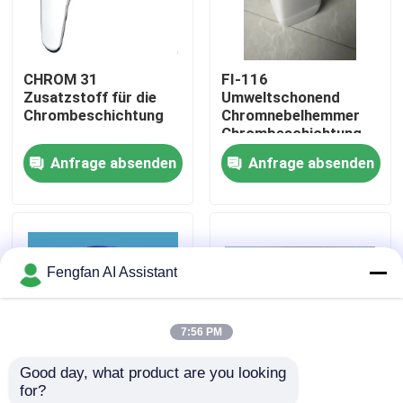
Über uns
CHROM 31
FI-116
Zusatzstoff für die
Umweltschonend
Werksbesichtigung
Chrombeschichtung
Chromnebelhemmer
Chrombeschichtung
Chemikalien
Anfrage absenden
Anfrage absenden
Qualitätskontrolle
Fluoridfreies und
weißes Pulver
Kontakt
Fengfan AI Assistant
Nachrichten
7:56 PM
Angebot anfordern
Good day, what product are you looking 
for?
Chemikalien zur Verzinkung
Umweltschonender
KCR-25