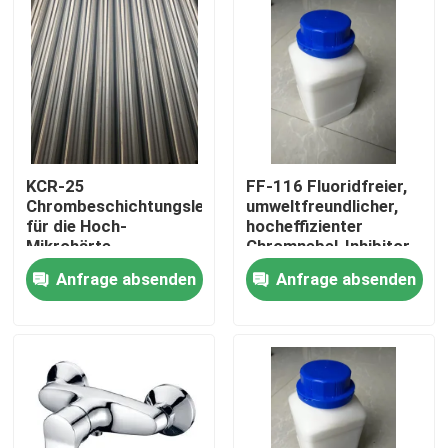
KCR-25
FF-116 Fluoridfreier,
Chrombeschichtungsleuchter
umweltfreundlicher,
für die Hoch-
hocheffizienter
Mikrohärte-
Chromnebel-Inhibitor
Hardechrombeschichtung
für die Verchromung
Anfrage absenden
Anfrage absenden
Zu Hause
Produkte
Videos