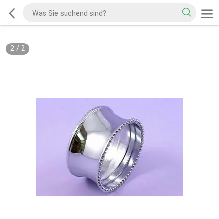
2
/
2