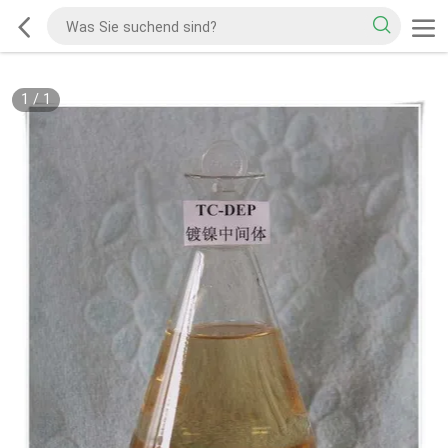
1
/
1