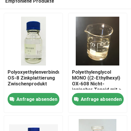
Empfohlene Produkte
Polyoxyethylenverbindung
Polyethylenglycol
OS-8 Zinkplattierung
MONO ((2-Ethylhexyl)
Zwischenprodukt
OX-608 Nicht-
ionischer Tensid mit ≥
Zu Hause
80%
Anfrage absenden
Anfrage absenden
Produkte
Videos