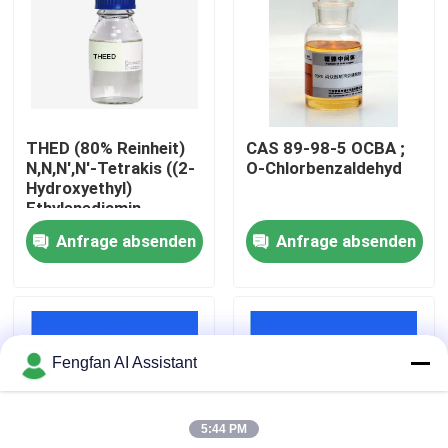
Über uns
Werksbesichtigung
THED (80% Reinheit)
CAS 89-98-5 OCBA ;
N,N,N',N'-Tetrakis ((2-
O-Chlorbenzaldehyd
Qualitätskontrolle
Hydroxyethyl)
Ethylenediamin
Anfrage absenden
Anfrage absenden
Kontakt
Nachrichten
Fengfan AI Assistant
Angebot anfordern
5:44 PM
Chemikalien zur Verzinkung