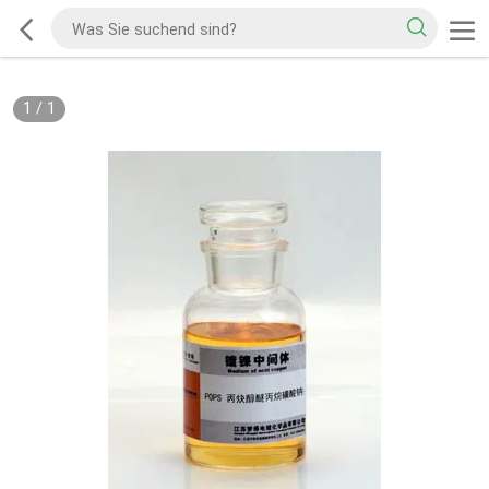
1
/
1