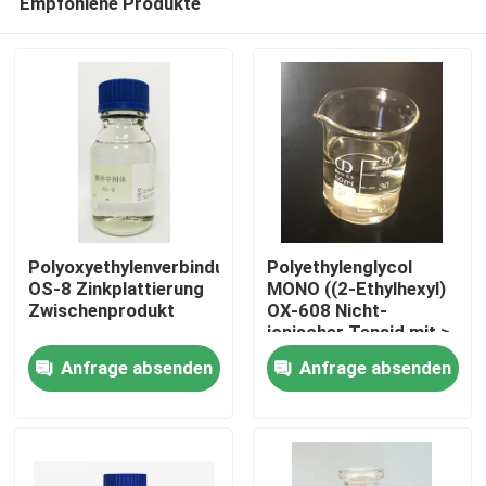
Empfohlene Produkte
Polyoxyethylenverbindung
Polyethylenglycol
OS-8 Zinkplattierung
MONO ((2-Ethylhexyl)
Zwischenprodukt
OX-608 Nicht-
ionischer Tensid mit ≥
Zu Hause
80%
Anfrage absenden
Anfrage absenden
Produkte
Videos