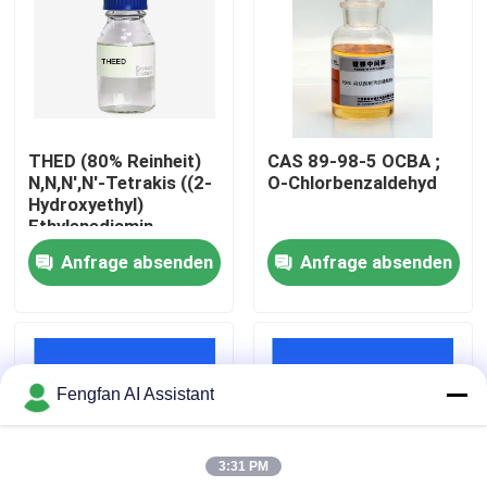
Über uns
Werksbesichtigung
THED (80% Reinheit)
CAS 89-98-5 OCBA ;
N,N,N',N'-Tetrakis ((2-
O-Chlorbenzaldehyd
Qualitätskontrolle
Hydroxyethyl)
Ethylenediamin
Anfrage absenden
Anfrage absenden
Kontakt
Nachrichten
Fengfan AI Assistant
Angebot anfordern
3:31 PM
Chemikalien zur Verzinkung