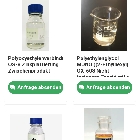
Polyoxyethylenverbindung
Polyethylenglycol
OS-8 Zinkplattierung
MONO ((2-Ethylhexyl)
Zwischenprodukt
OX-608 Nicht-
ionischer Tensid mit ≥
80%
Anfrage absenden
Anfrage absenden
Zu Hause
Produkte
Videos