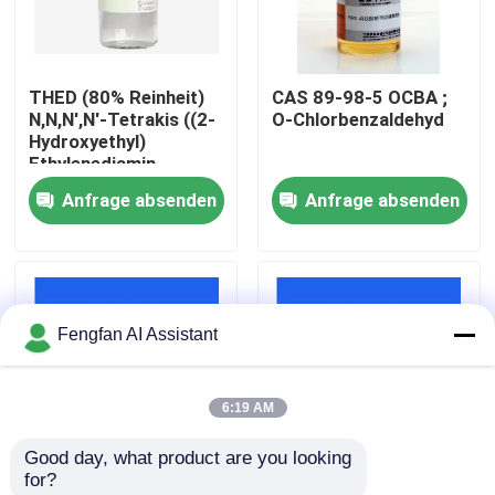
Über uns
THED (80% Reinheit)
CAS 89-98-5 OCBA ;
N,N,N',N'-Tetrakis ((2-
O-Chlorbenzaldehyd
Werksbesichtigung
Hydroxyethyl)
Ethylenediamin
Anfrage absenden
Anfrage absenden
Qualitätskontrolle
Kontakt
Fengfan AI Assistant
Nachrichten
6:19 AM
Angebot anfordern
Good day, what product are you looking 
for?
Chemikalien zur Verzinkung
Chemisches OCBA-
CAS 52338-87-1 N,N'-