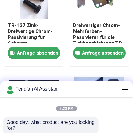
Über uns
TR-127 Zink-
Dreiwertiger Chrom-
Dreiwertige Chrom-
Mehrfarben-
Werksbesichtigung
Passivierung für
Passivierer für die
Schwarz
Zinkbeschichtung TR-
125
Anfrage absenden
Anfrage absenden
Qualitätskontrolle
Kontakt
Fengfan AI Assistant
Nachrichten
5:23 PM
Angebot anfordern
Good day, what product are you looking 
for?
TR-138 Dreiwertiger
Zink-Trivalent-Chrom-
Chemikalien zur Verzinkung