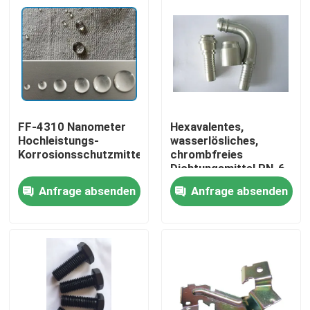
FF-4310 Nanometer
Hexavalentes,
Hochleistungs-
wasserlösliches,
Korrosionsschutzmittel
chrombfreies
Dichtungsmittel PN-6
für eine
Anfrage absenden
Anfrage absenden
umweltfreundliche
Nachbehandlung
Zu Hause
Produkte
Videos