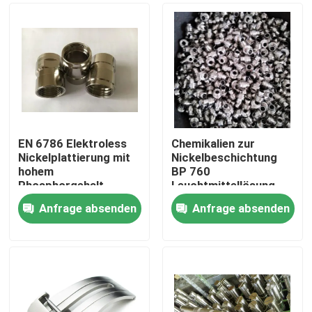
EN 6786 Elektroless
Chemikalien zur
Nickelplattierung mit
Nickelbeschichtung
hohem
BP 760
Phosphorgehalt
Leuchtmittellösung
mit
Anfrage absenden
Anfrage absenden
Niedrigspannungsschicht
Zu Hause
Produkte
Videos