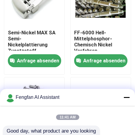
Über uns
Semi-Nickel MAX SA
FF-6000 Hell-
Werksbesichtigung
Semi-
Mittelphosphor-
Nickelplattierung
Chemisch Nickel
Zusatzstoff
Verfahren
Qualitätskontrolle
Anfrage absenden
Anfrage absenden
Kontakt
Nachrichten
Fengfan AI Assistant
Angebot anfordern
11:41 AM
Good day, what product are you looking 
Chemikalien zur Verzinkung