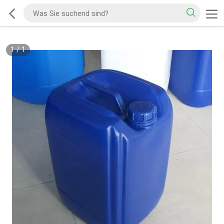
1
/
1