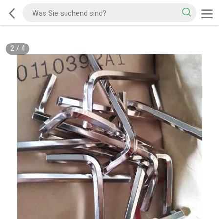
2
/
4