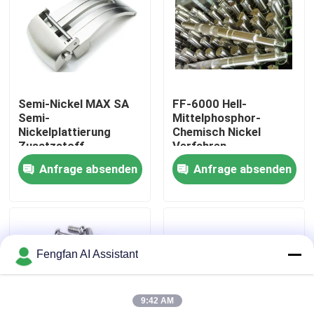
Über uns
Werksbesichtigung
Semi-Nickel MAX SA
FF-6000 Hell-
Semi-
Mittelphosphor-
Qualitätskontrolle
Nickelplattierung
Chemisch Nickel
Zusatzstoff
Verfahren
Anfrage absenden
Anfrage absenden
Kontakt
Nachrichten
Fengfan AI Assistant
Angebot anfordern
9:42 AM
Chemikalien zur Verzinkung