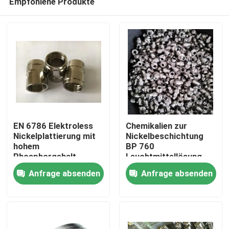
Empfohlene Produkte
EN 6786 Elektroless
Chemikalien zur
Nickelplattierung mit
Nickelbeschichtung
hohem
BP 760
Phosphorgehalt
Leuchtmittellösung
Zu Hause
mit
Anfrage absenden
Anfrage absenden
Niedrigspannungsschicht
Produkte
Videos