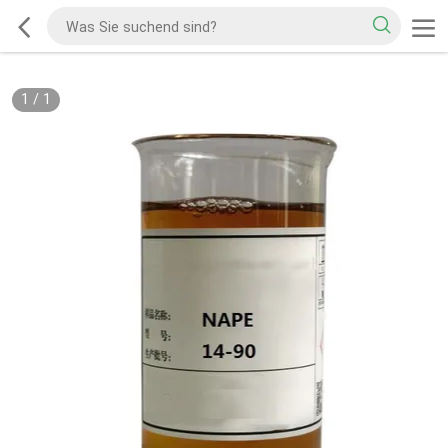
1
/
1