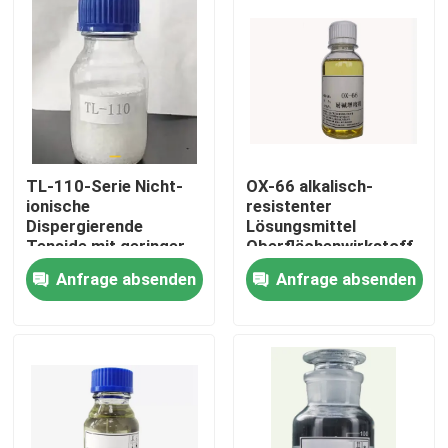
TL-110-Serie Nicht-
OX-66 alkalisch-
ionische
resistenter
Dispergierende
Lösungsmittel
Tenside mit geringer
Oberflächenwirkstoff
Schaumbildung
mit Wasserlöslichkeit
Anfrage absenden
Anfrage absenden
Hochtemperaturstabilität
Zu Hause
Produkte
Videos