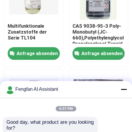
Über uns
Multifunktionale
CAS 9038-95-3 Poly-
Zusatzstoffe der
Monobutyl (JC-
Werksbesichtigung
Serie TL104
660),Polyethylenglycol
Propylenglycol Tensid
Anfrage absenden
Anfrage absenden
Qualitätskontrolle
Kontakt
Fengfan AI Assistant
Nachrichten
6:57 PM
Angebot anfordern
Good day, what product are you looking 
for?
Chemikalien zur Verzinkung
Niedrige
Fettalkoholethoxylate