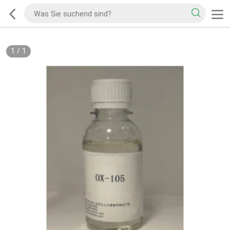
1
/
1