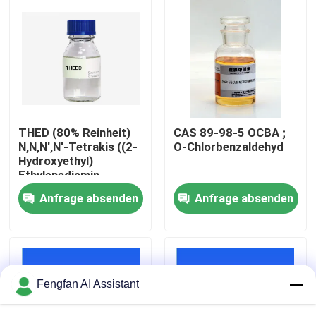
Über uns
Werksbesichtigung
Qualitätskontrolle
THED (80% Reinheit)
CAS 89-98-5 OCBA ;
N,N,N',N'-Tetrakis ((2-
O-Chlorbenzaldehyd
Hydroxyethyl)
Kontakt
Ethylenediamin
Anfrage absenden
Anfrage absenden
Nachrichten
Angebot anfordern
Fengfan AI Assistant
Chemikalien zur Verzinkung