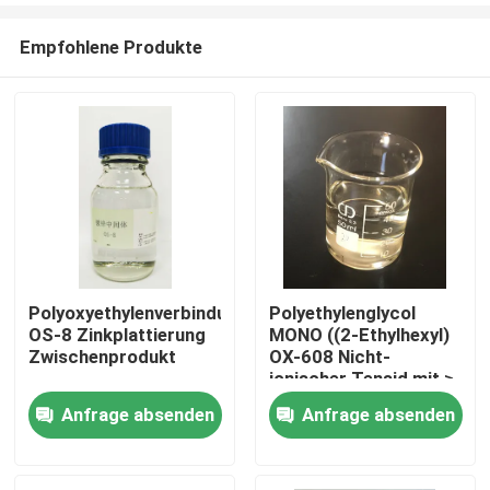
Empfohlene Produkte
Polyoxyethylenverbindung
Polyethylenglycol
OS-8 Zinkplattierung
MONO ((2-Ethylhexyl)
Zu Hause
Zwischenprodukt
OX-608 Nicht-
ionischer Tensid mit ≥
80%
Anfrage absenden
Anfrage absenden
Produkte
Videos