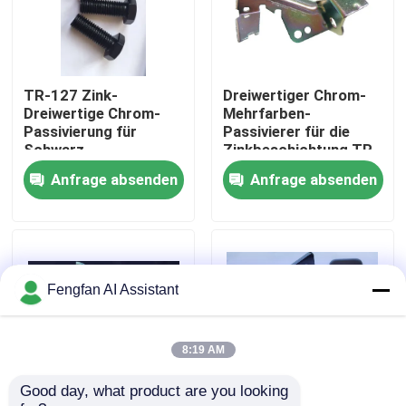
Über uns
TR-127 Zink-
Dreiwertiger Chrom-
Werksbesichtigung
Dreiwertige Chrom-
Mehrfarben-
Passivierung für
Passivierer für die
Schwarz
Zinkbeschichtung TR-
Qualitätskontrolle
125
Anfrage absenden
Anfrage absenden
Kontakt
Nachrichten
Fengfan AI Assistant
Angebot anfordern
8:19 AM
Good day, what product are you looking 
Chemikalien zur Verzinkung