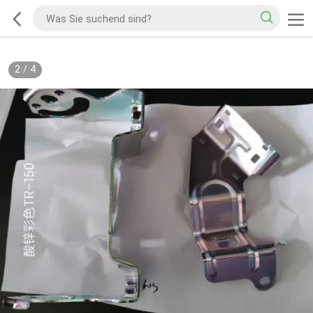
2
/
4