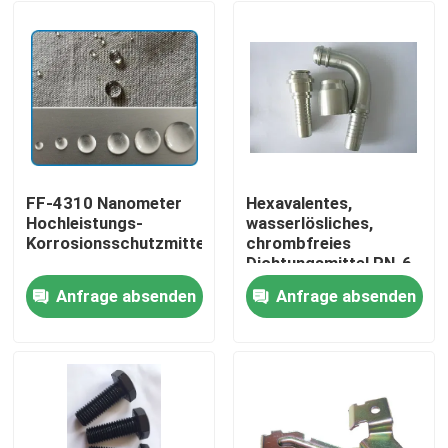
FF-4310 Nanometer
Hexavalentes,
Hochleistungs-
wasserlösliches,
Korrosionsschutzmittel
chrombfreies
Dichtungsmittel PN-6
für eine
Anfrage absenden
Anfrage absenden
umweltfreundliche
Zu Hause
Nachbehandlung
Produkte
Videos