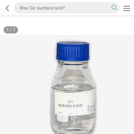
1
/
1