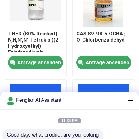
Über uns
THED (80% Reinheit)
CAS 89-98-5 OCBA ;
Werksbesichtigung
N,N,N',N'-Tetrakis ((2-
O-Chlorbenzaldehyd
Hydroxyethyl)
Ethylenediamin
Qualitätskontrolle
Anfrage absenden
Anfrage absenden
Kontakt
Nachrichten
Fengfan AI Assistant
Angebot anfordern
11:34 PM
Good day, what product are you looking 
Chemikalien zur Verzinkung