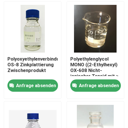
Polyoxyethylenverbindung
Polyethylenglycol
OS-8 Zinkplattierung
MONO ((2-Ethylhexyl)
Zwischenprodukt
OX-608 Nicht-
ionischer Tensid mit ≥
80%
Anfrage absenden
Anfrage absenden
Zu Hause
Produkte
Videos