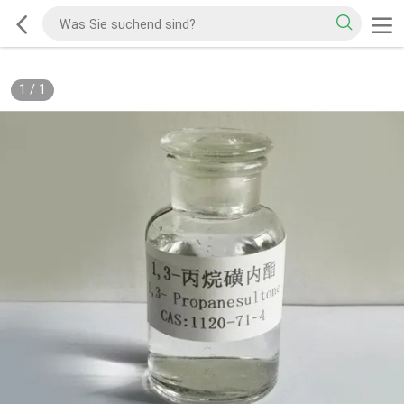
1
/
1