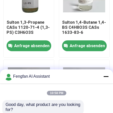
Über uns
Sulton 1,3-Propane
Sulton 1,4-Butane 1,4-
CASs 1120-71-4 (1,3-
BS C4H8O3S CASs
Werksbesichtigung
PS) C3H6O3S
1633-83-6
Anfrage absenden
Anfrage absenden
Qualitätskontrolle
Kontakt
Fengfan AI Assistant
Nachrichten
10:58 PM
Angebot anfordern
Good day, what product are you looking 
for?
Chemikalien zur Verzinkung
Sulton 1,3-Propane
Sulton 1,4-Butane 1,4-