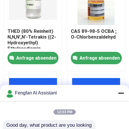
Über uns
THED (80% Reinheit)
CAS 89-98-5 OCBA ;
Werksbesichtigung
N,N,N',N'-Tetrakis ((2-
O-Chlorbenzaldehyd
Hydroxyethyl)
Ethylenediamin
Qualitätskontrolle
Anfrage absenden
Anfrage absenden
Kontakt
Nachrichten
Fengfan AI Assistant
Angebot anfordern
12:03 PM
Good day, what product are you looking 
Chemikalien zur Verzinkung