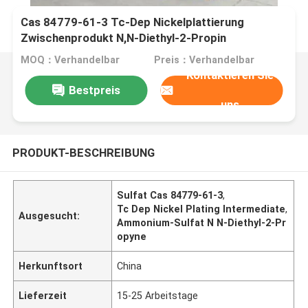
Cas 84779-61-3 Tc-Dep Nickelplattierung
Zwischenprodukt N,N-Diethyl-2-Propin
Ammoniumsulfat
MOQ：Verhandelbar
Preis：Verhandelbar
Kontaktieren Sie
Bestpreis
uns
PRODUKT-BESCHREIBUNG
Sulfat Cas 84779-61-3
,
Tc Dep Nickel Plating Intermediate
,
Ausgesucht:
Ammonium-Sulfat N N-Diethyl-2-Pr
opyne
Herkunftsort
China
Lieferzeit
15-25 Arbeitstage