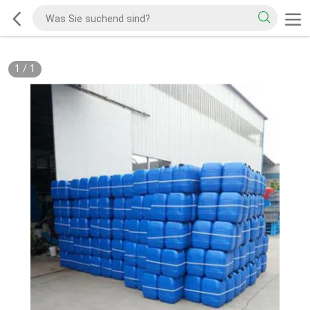
1
/
1