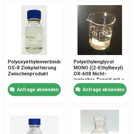
Polyoxyethylenverbindung
Polyethylenglycol
OS-8 Zinkplattierung
MONO ((2-Ethylhexyl)
Zwischenprodukt
OX-608 Nicht-
ionischer Tensid mit ≥
80%
Anfrage absenden
Anfrage absenden
Zu Hause
Produkte
Videos