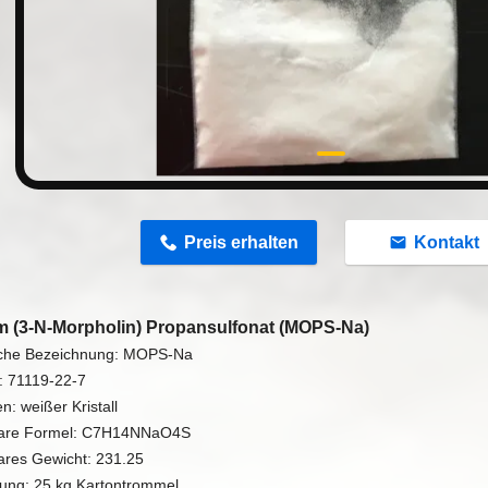
n
Preis erhalten
Kontakt
m (3-N-Morpholin) Propansulfonat (MOPS-Na)
che Bezeichnung: MOPS-Na
: 71119-22-7
: weißer Kristall
lare Formel: C7H14NNaO4S
ares Gewicht: 231.25
ung: 25 kg Kartontrommel