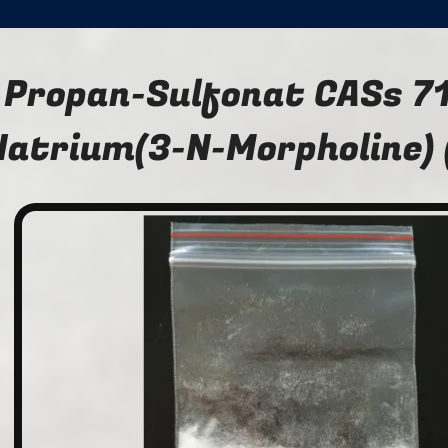
Propan-Sulfonat CASs 7
Natrium(3-N-Morpholine)