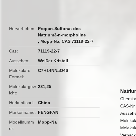
butto
Hervorheben
Propan-Sulfonat des
Natrium3-n-morpholine
,
Mopp-Na
,
CAS 71119-22-7
Cas
71119-22-7
Aussehen
Weißer Kristall
Molekulare
C7H14NNaO4S
Formel
Molekulargew
231,25
Natriu
icht
Chemis
Herkunftsort
China
CAS-Nr.
Markenname
FENGFAN
Aussehen
Moleku
Modellnumm
Mopp-Na
Molekul
er
Verpack