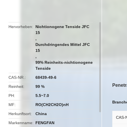
butto
Hervorheben
Nichtionogene Tenside JFC
15
,
Durchdringendes Mittel JFC
15
,
99% Reinheits-nichtionogene
Tenside
CAS-NR.
68439-49-6
Penetr
Reinheit
99 %
PH
5.5~7.0
Branche
MF
RO(CH2CH2O)nH
Herkunftsort
China
CAS-N
Markenname
FENGFAN