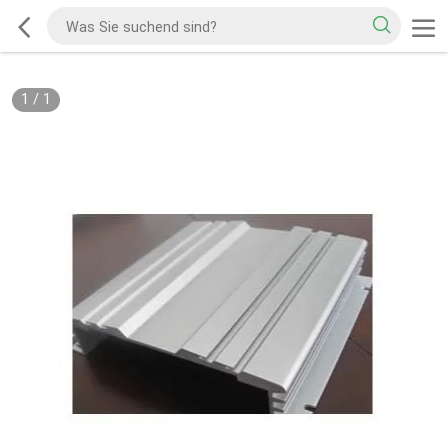
1
/
1