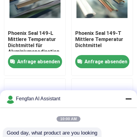
Über uns
Phoenix Seal 149-L
Phoenix Seal 149-T
Werksbesichtigung
Mittlere Temperatur
Mittlere Temperatur
Dichtmittel für
Dichtmittel
Aluminiumanodisation
Qualitätskontrolle
Anfrage absenden
Anfrage absenden
Kontakt
Nachrichten
Fengfan AI Assistant
Angebot anfordern
10:00 AM
Good day, what product are you looking 
Chemikalien zur Verzinkung