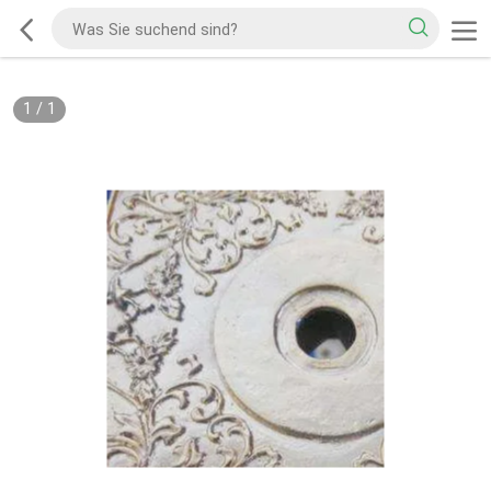
1
/
1