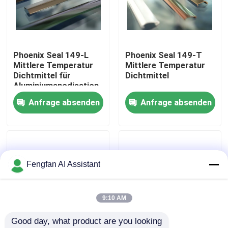
Über uns
Phoenix Seal 149-L
Phoenix Seal 149-T
Werksbesichtigung
Mittlere Temperatur
Mittlere Temperatur
Dichtmittel für
Dichtmittel
Aluminiumanodisation
Qualitätskontrolle
Anfrage absenden
Anfrage absenden
Kontakt
Nachrichten
Fengfan AI Assistant
Angebot anfordern
9:10 AM
Good day, what product are you looking 
Chemikalien zur Verzinkung