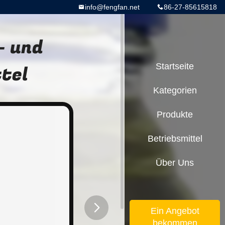
info@fengfan.net
86-27-85615818
- und
tel
Startseite
Kategorien
Produkte
Betriebsmittel
Über Uns
Ein Angebot
bekommen