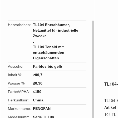
butto
Hervorheben
TL104 Entschäumer
,
Netzmittel für industrielle
Zwecke
,
TL104 Tensid mit
entschäumenden
Eigenschaften
Aussehen
Farblos bis gelb
Inhalt %
≥99,7
TL104
Wasser %
≤0,30
Farbe/APHA
≤150
TL104-S
Herkunftsort
China
Artikel
Markenname
FENGFAN
104 TL
Modellnumm
Serie TL104