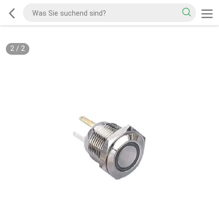
2
/
2