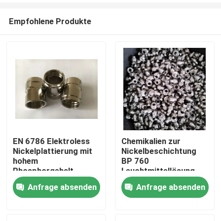
Empfohlene Produkte
EN 6786 Elektroless
Chemikalien zur
Nickelplattierung mit
Nickelbeschichtung
Zu Hause
hohem
BP 760
Phosphorgehalt
Leuchtmittellösung
mit
Anfrage absenden
Anfrage absenden
Produkte
Niedrigspannungsschicht
Videos