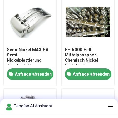
Über uns
Werksbesichtigung
Qualitätskontrolle
Semi-Nickel MAX SA
FF-6000 Hell-
Semi-
Mittelphosphor-
Nickelplattierung
Chemisch Nickel
Kontakt
Zusatzstoff
Verfahren
Anfrage absenden
Anfrage absenden
Nachrichten
Angebot anfordern
Fengfan AI Assistant
Chemikalien zur Verzinkung