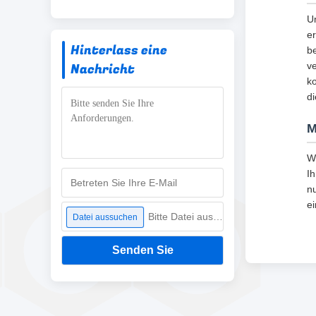
U
er
Hinterlass eine
b
Nachricht
v
k
di
M
W
Ih
n
e
Bitte Datei auswählen
Datei aussuchen
Senden Sie