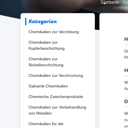
Startseite
-
Ch
Kategorien
Chemikalien zur Verzinkung
H
Chemikalien zur
Kupferbeschichtung
Di
Pl
Chemikalien zur
Nickelbeschichtung
H
Chemikalien zur Verchromung
Wi
Galvanik-Chemikalien
A
Chemische Zwischenprodukte
D
Chemikalien zur Vorbehandlung
von Metallen
W
n
Chemikalien für die
u