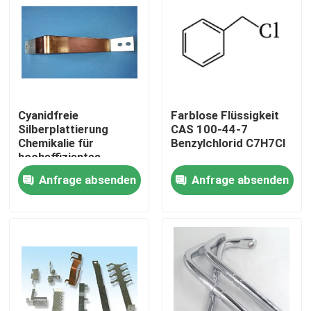
Cyanidfreie
Farblose Flüssigkeit
Silberplattierung
CAS 100-44-7
Chemikalie für
Benzylchlorid C7H7Cl
hocheffizientes
Elektroplattieren
Anfrage absenden
Anfrage absenden
Zu Hause
Produkte
Videos