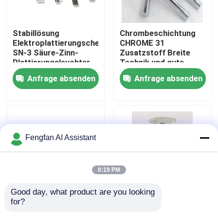
Über uns
Stabillösung
Chrombeschichtung
Elektroplattierungschemikalien
CHROME 31
SN-3 Säure-Zinn-
Zusatzstoff Breite
Werksbesichtigung
Plattierungsleuchter
Technik und gute
Abdeckung
Anfrage absenden
Anfrage absenden
Qualitätskontrolle
Kontakt
Fengfan AI Assistant
Nachrichten
8:19 PM
Angebot anfordern
Good day, what product are you looking 
for?
40% H2S-
GK-6 Verzinktes Stahl
Chemikalien zur Verzinkung
Schmutzmittel mit
PH 8.0 Schmiermittel