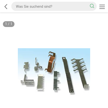
1
/
1