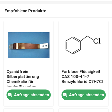
Empfohlene Produkte
Cyanidfreie
Farblose Flüssigkeit
Silberplattierung
CAS 100-44-7
Zu Hause
Chemikalie für
Benzylchlorid C7H7Cl
hocheffizientes
Elektroplattieren
Anfrage absenden
Anfrage absenden
Produkte
Videos