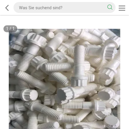
1
/
1