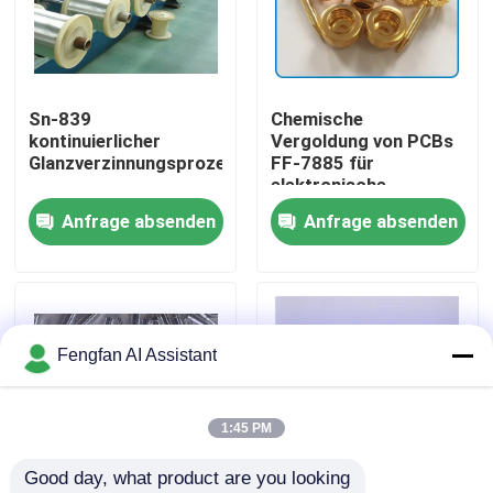
Über uns
Sn-839
Chemische
Werksbesichtigung
kontinuierlicher
Vergoldung von PCBs
Glanzverzinnungsprozess
FF-7885 für
elektronische
Qualitätskontrolle
Produkte
Anfrage absenden
Anfrage absenden
Kontakt
Nachrichten
Fengfan AI Assistant
Angebot anfordern
1:45 PM
Good day, what product are you looking 
Chemikalien zur Verzinkung