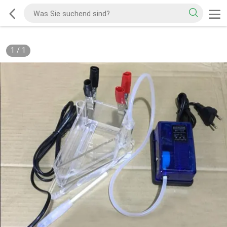
1
/
1