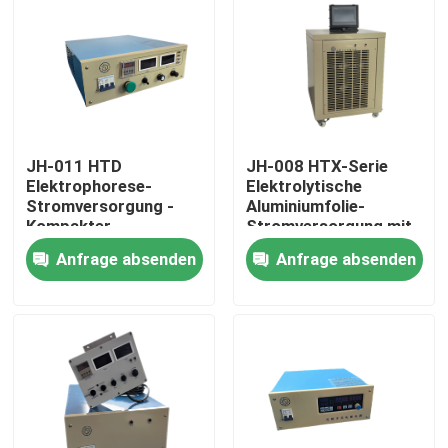
JH-011 HTD
JH-008 HTX-Serie
Elektrophorese-
Elektrolytische
Stromversorgung -
Aluminiumfolie-
Kompakter
Stromversorgung mit
verstellbarer
konstanten
Anfrage absenden
Anfrage absenden
Spannungsstrom mit
Strombetrieb,
umfassendem Schutz
geringer Welle und
Zwangsluftkühlung
Zu Hause
Produkte
Videos