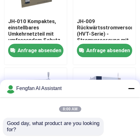
Über uns
JH-010 Kompaktes,
JH-009
einstellbares
Rückwärtsstromversorgu
Umkehrnetzteil mit
(HVT-Serie) -
Werksbesichtigung
umfassendem Schutz
Stromversorgung mit
für die Galvanisierung
konstantem
Anfrage absenden
Anfrage absenden
(HTH-Serie)
Niedrigstrom und
Qualitätskontrolle
elektroplattierter
Welle mit
Überstromschutz
Kontakt
Fengfan AI Assistant
Nachrichten
8:00 AM
Angebot anfordern
Good day, what product are you looking 
for?
Programmierbare
Programmierbare
Chemikalien zur Verzinkung
Temperatur-und
Prüfkammer für