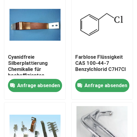
Cyanidfreie
Farblose Flüssigkeit
Silberplattierung
CAS 100-44-7
Chemikalie für
Benzylchlorid C7H7Cl
hocheffizientes
Elektroplattieren
Anfrage absenden
Anfrage absenden
Zu Hause
Produkte
Videos