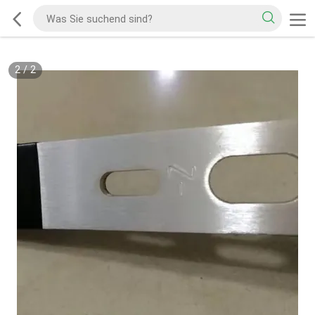
2
/
2