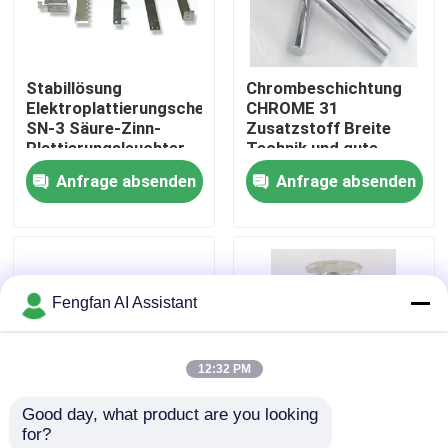
Über uns
Stabillösung
Chrombeschichtung
Elektroplattierungschemikalien
CHROME 31
Werksbesichtigung
SN-3 Säure-Zinn-
Zusatzstoff Breite
Plattierungsleuchter
Technik und gute
Abdeckung
Anfrage absenden
Anfrage absenden
Qualitätskontrolle
Kontakt
Fengfan AI Assistant
Nachrichten
12:32 PM
Angebot anfordern
Good day, what product are you looking 
for?
Chemikalien zur Verzinkung
40% H2S-
GK-6 Verzinktes Stahl