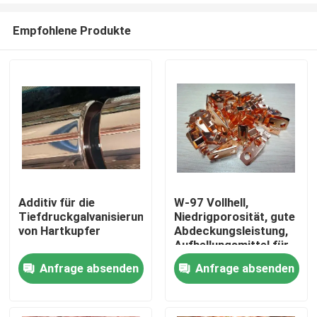
Empfohlene Produkte
Additiv für die
W-97 Vollhell,
Tiefdruckgalvanisierung
Niedrigporosität, gute
Zu Hause
von Hartkupfer
Abdeckungsleistung,
Aufhellungsmittel für
Kupferplattierung mit
Anfrage absenden
Anfrage absenden
Produkte
Cyanid, chemisches
Hilfsmittel
Videos