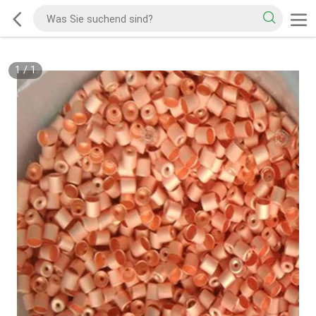
1
/
1