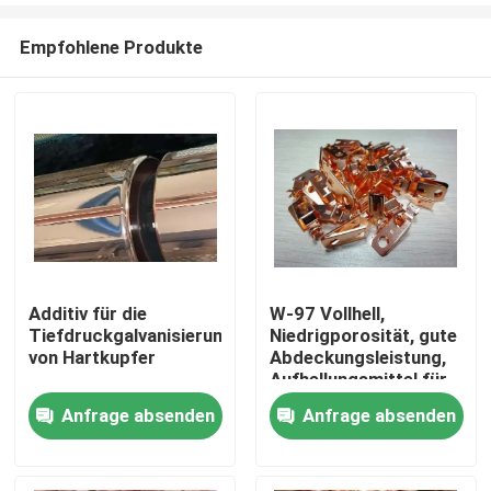
Empfohlene Produkte
Additiv für die
W-97 Vollhell,
Tiefdruckgalvanisierung
Niedrigporosität, gute
Zu Hause
von Hartkupfer
Abdeckungsleistung,
Aufhellungsmittel für
Kupferplattierung mit
Anfrage absenden
Anfrage absenden
Produkte
Cyanid, chemisches
Hilfsmittel
Videos