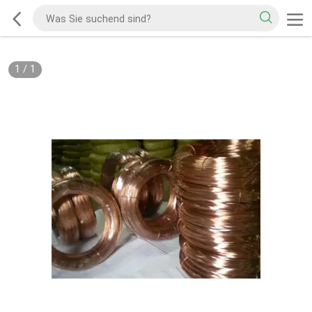
1
/
1