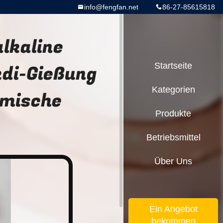
info@fengfan.net
86-27-85615818
lkaline
kdi-Gießung
Startseite
Kategorien
emische
Produkte
Betriebsmittel
Über Uns
Ein Angebot
bekommen