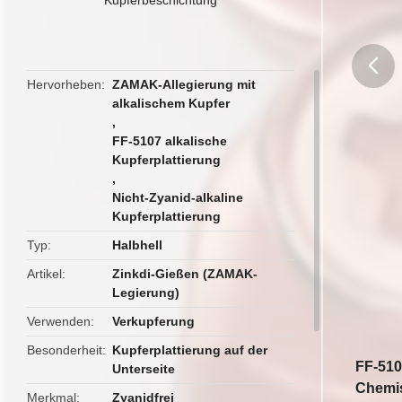
Hervorheben
ZAMAK-Allegierung mit
alkalischem Kupfer
butto
,
FF-5107 alkalische
Kupferplattierung
,
Nicht-Zyanid-alkaline
Kupferplattierung
Typ
Halbhell
Artikel
Zinkdi-Gießen (ZAMAK-
Legierung)
Verwenden
Verkupferung
Besonderheit
Kupferplattierung auf der
FF-510
Unterseite
Chemis
Merkmal
Zyanidfrei